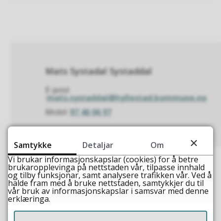
Mats Systadal Systaddal
E-post
mats.systaddal@hyllestad.kommune.no
Mobil
97 46 06 97
Samtykke
Detaljar
Om
Vi brukar informasjonskapslar (cookies) for å betre
brukaropplevinga på nettstaden vår, tilpasse innhald
og tilby funksjonar, samt analysere trafikken vår. Ved å
halde fram med å bruke nettstaden, samtykkjer du til
vår bruk av informasjonskapslar i samsvar med denne
Fann du det du leitte etter?
erklæringa.