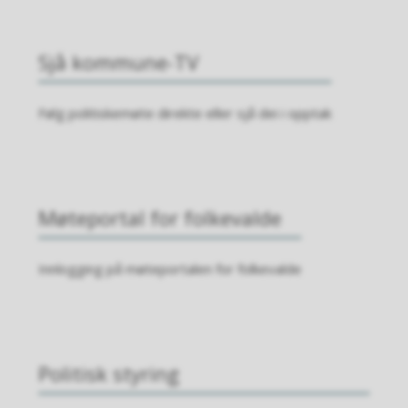
Sjå kommune-TV
Følg politiskemøte direkte eller sjå dei i opptak
Møteportal for folkevalde
Innlogging på møteportalen for folkevalde
Politisk styring