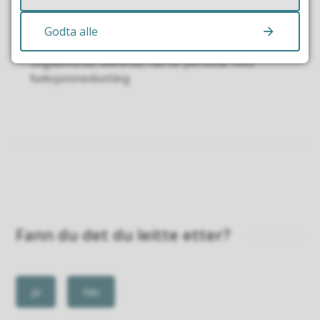
Kommunale råd
Godta alle
Ungdomsråd, eldreråd, råd for personar med
funksjonsnedsetting
Fann du det du leitte etter?
Ja
Nei