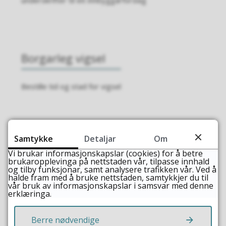
underskrifter til eit innbyggarforslag
Borgarleg vigsel
Bestille tid og stad for vigsel
Samtykke
Detaljar
Om
Val 2025
Vi brukar informasjonskapslar (cookies) for å betre
brukaropplevinga på nettstaden vår, tilpasse innhald
og tilby funksjonar, samt analysere trafikken vår. Ved å
Valdagen for stortings- og sametingsvalet 2025 er
halde fram med å bruke nettstaden, samtykkjer du til
8 .september
vår bruk av informasjonskapslar i samsvar med denne
erklæringa.
Berre nødvendige