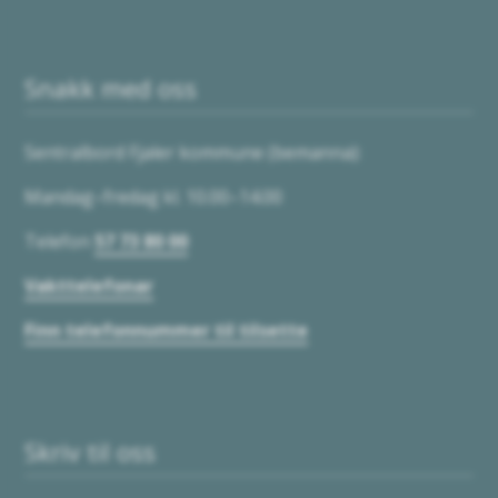
Snakk med oss
Sentralbord Fjaler kommune (bemanna):
Mandag–fredag kl. 10.00–14.00
Telefon
57 73 80 00
Vakttelefonar
Finn telefonnummer til tilsette
Skriv til oss