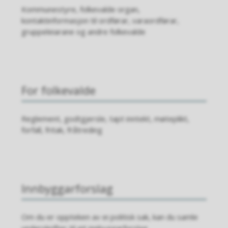
Kommunestyre, folkevalde organ,
kontaktinformasjon til ordførar, varaordførar,
gruppeleiarane og andre folkevalde
For folkevalde
Reglement, godtgjersle, tapt inntekt, møteplikt,
forfall, fritak, fråtreding
Innbyggarforslag
Om du er oppteken av ei politisk sak, kan du samle