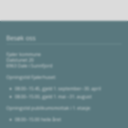
Besøk oss
Fjaler kommune
Dalstunet 20
6963 Dale i Sunnfjord
Opningstid Fjalerhuset:
08.00–15.45, gjeld 1. september–30. april
08.00–15.00, gjeld 1. mai –31. august
Opningstid publikumsmottak i 1. etasje:
08.00–15.00 heile året