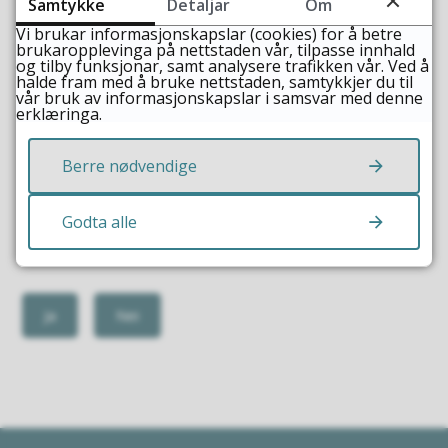
Samtykke
Detaljar
Om
seie opp plass
Vi brukar informasjonskapslar (cookies) for å betre
brukaropplevinga på nettstaden vår, tilpasse innhald
og tilby funksjonar, samt analysere trafikken vår. Ved å
halde fram med å bruke nettstaden, samtykkjer du til
vår bruk av informasjonskapslar i samsvar med denne
erklæringa.
Berre nødvendige
Godta alle
Fann du det du leitte etter?
Ja
Nei