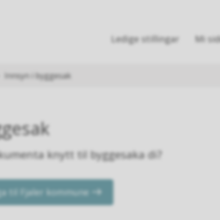
Ledige stillingar
Mi si
Innsyn i byggesak
ggesak
okumenta knytt til byggesaka di?
ga til Fjaler kommune