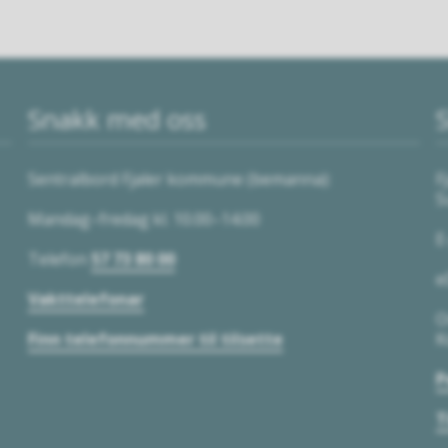
Snakk med oss
S
Sentralbord Fjaler kommune (bemanna):
F
S
Mandag–fredag kl. 10.00–14.00
E
Telefon
57 73 80 00
e
Vakttelefonar
O
Finn telefonnummer til tilsette
K
P
T