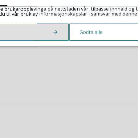
 du likevel be om få tilsendt dokumenta.
e brukaropplevinga på nettstaden vår, tilpasse innhald og t
t@fjaler.kommune.no
, vis til aktuell sak, og be om
du til vår bruk av informasjonskapslar i samsvar med denne
Godta alle
3
Sist endra
10.06.2024 14.34