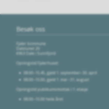
Besøk oss
Fjaler kommune
Dalstunet 20
6963 Dale i Sunnfjord
Opningstid Fjalerhuset:
08.00–15.45, gjeld 1. september–30. april
08.00–15.00, gjeld 1. mai –31. august
Opningstid publikumsmottak i 1. etasje:
08.00–15.00 heile året