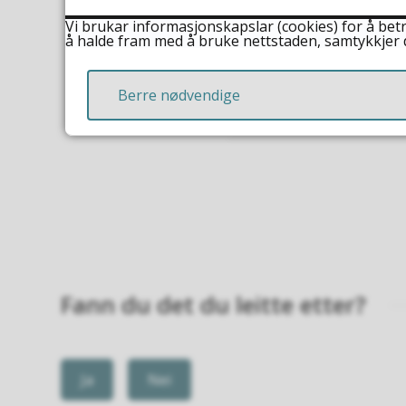
du part i saka, kan
Vi brukar informasjonskapslar (cookies) for å betr
Send e-post til
pos
å halde fram med å bruke nettstaden, samtykkjer 
Berre nødvendige
Publisert
04.03.2022 11.3
Fann du det du leitte etter?
Ja
Nei