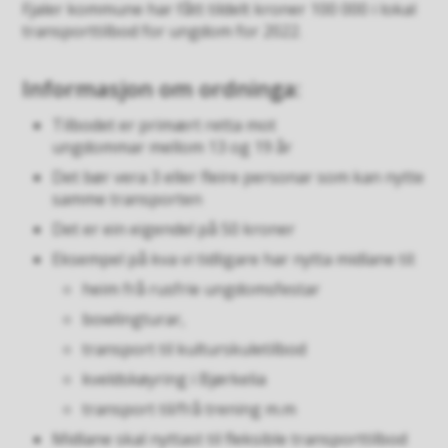
Fjaler kommune har fått tildelt kroner 100 000 i lokal
transporttilbod for ungdom for 2022.
Informasjon om ordninga:
Tilbodet er primært retta mot
ungdommar
mellom 13 og 19 år
Det bør vera 3 eller fleire personar som kan nytte
samme transporten
Det er ein eigendel på 50 kroner
Eksempel på kva vi tidligare har nytta midlane til:
heim frå rusfrie ungdomsfestar
bowlingturar,
transport til kulturskuletilbod
kveldskøyring i Bjørkelia
transport til/frå trening m.m
Midlane skal nyttast til fleksible transporttilbod