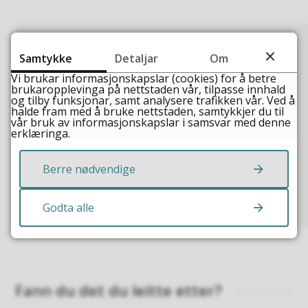
Samtykke
Detaljar
Om
Ingeborg Tysnes
Vi brukar informasjonskapslar (cookies) for å betre
brukaropplevinga på nettstaden vår, tilpasse innhald
Kommunalsjef kultur og
og tilby funksjonar, samt analysere trafikken vår. Ved å
samfunnsutvikling
halde fram med å bruke nettstaden, samtykkjer du til
vår bruk av informasjonskapslar i samsvar med denne
E-post
erklæringa.
ingeborg.tysnes@fjaler.kommune.no
Telefon
57 73 80 44
Berre nødvendige
Mobil
98 86 50 54
Godta alle
Fann du det du leitte etter?