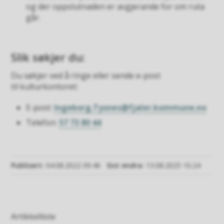
og der oppslutnaden er avgjerande for om ruta
går.
Slik søkjer du:
Du søkjer ved å ringe eller sende e-post
til kulturkontoret:
E-post:
Ingeborg.Tysnes@fjaler.kommune.no
Telefon:
57 73 80 44
Publisert
04.08.2022 09.46
Sist endra
13.08.2025 10.24
Artikkelliste