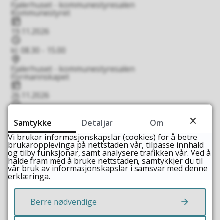
Fjalerhuset - kommunestyresalen
Kommunestyret
Dato
19.11.2026
Tidspunkt
kl. 08.30 - 15.00
Stad
Fjalerhuset - kommunestyresalen
Formannskapet
Dato
26.11.2026
Tidspunkt
kl. 08.30 - 14.00
Stad
Samtykke
Detaljar
Om
Fjalerhuset - kommunestyresalen
Vi brukar informasjonskapslar (cookies) for å betre
Kommunestyret
brukaropplevinga på nettstaden vår, tilpasse innhald
Dato
og tilby funksjonar, samt analysere trafikken vår. Ved å
10.12.2026
halde fram med å bruke nettstaden, samtykkjer du til
Tidspunkt
vår bruk av informasjonskapslar i samsvar med denne
erklæringa.
kl. 08.30 - 15.00
Stad
Fjalerhuset - kommunestyresalen
Berre nødvendige
Viser
1-10
av
10
treff, side
1
av
1