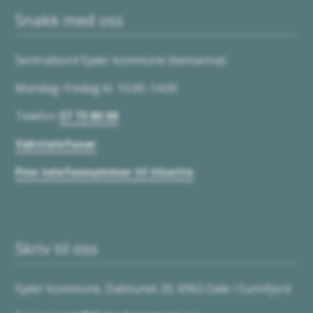
Snakk med oss
Sentralbord Fjaler kommune (bemanna):
Mandag–fredag kl. 10.00–14.00
Telefon
57 73 80 00
Vakttelefonar
Finn telefonnummer til tilsette
Skriv til oss
Fjaler kommune, Dalstunet 20, 6963 Dale i Sunnfjord