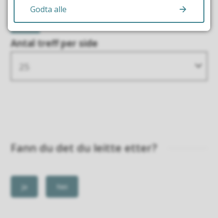
Godta alle
1
Antal treff per side
25
Fann du det du leitte etter?
Ja
Nei