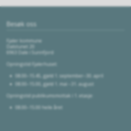
Besøk oss
Fjaler kommune
Dalstunet 20
6963 Dale i Sunnfjord
Opningstid Fjalerhuset:
08.00–15.45, gjeld 1. september–30. april
08.00–15.00, gjeld 1. mai –31. august
Opningstid publikumsmottak i 1. etasje:
08.00–15.00 heile året